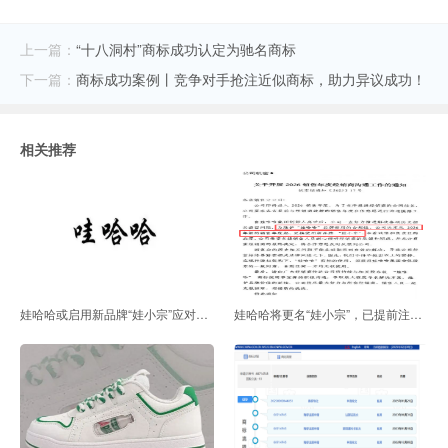
上一篇：
“十八洞村”商标成功认定为驰名商标
下一篇：
商标成功案例丨竞争对手抢注近似商标，助力异议成功！
相关推荐
娃哈哈或启用新品牌“娃小宗”应对商标风险
娃哈哈将更名“娃小宗”，已提前注册商标！