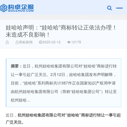
娃哈哈声明：“娃哈哈”商标转让正依法办理！
赣州乐融知识
未造成不良影响！
商标新闻
2025-02-12
12178
摘要：
近日，杭州娃哈哈集团有限公司对“娃哈哈”商标进行转
让一事引起广泛关注。2月12日，娃哈哈集团发布声明解释，
目前，“娃哈哈”系列商标共计387件正在国家知识产权局申请
产权有限公司
由杭州娃哈哈集团有限公司（简称“娃哈哈集团公司”）转让至
杭州娃哈...
近日，
杭州娃哈哈集团有限公司对“娃哈哈”商标进行转让一事引起
广泛关注。