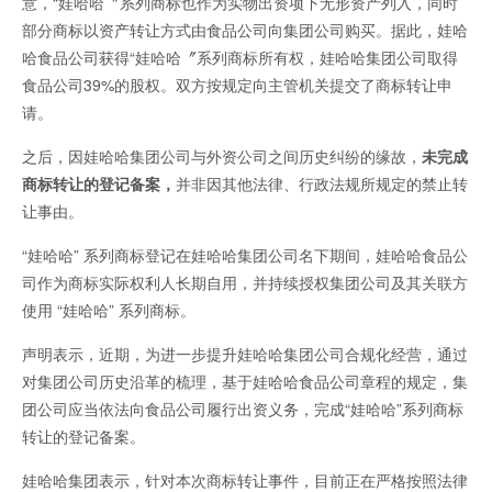
意，“娃哈哈〞系列商标也作为实物出资项下无形资产列入，同时
部分商标以资产转让方式由食品公司向集团公司购买。据此，娃哈
哈食品公司获得“娃哈哈〞系列商标所有权，娃哈哈集团公司取得
食品公司39%的股权。双方按规定向主管机关提交了商标转让申
请。
之后，因娃哈哈集团公司与外资公司之间历史纠纷的缘故，
未完成
商标转让的登记备案，
并非因其他法律、行政法规所规定的禁止转
让事由。
“娃哈哈” 系列商标登记在娃哈哈集团公司名下期间，娃哈哈食品公
司作为商标实际权利人长期自用，并持续授权集团公司及其关联方
使用 “娃哈哈” 系列商标。
声明表示，近期，为进一步提升娃哈哈集团公司合规化经营，通过
对集团公司历史沿革的梳理，基于娃哈哈食品公司章程的规定，集
团公司应当依法向食品公司履行出资义务，完成“娃哈哈”系列商标
转让的登记备案。
娃哈哈集团表示，针对本次商标转让事件，目前正在严格按照法律