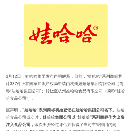
2月12日，娃哈哈集团发布声明解释，目前，“娃哈哈”系列商标共
计387件正在国家知识产权局申请由杭州娃哈哈集团有限公司（简
称“娃哈哈集团公司”）转让至杭州娃哈哈食品有限公司（简称“娃哈
哈食品公司”）。
据声明
，
“娃哈哈”系列商标初始登记在娃哈哈集团公司名下。
娃哈
哈食品公司成立时，
娃哈哈集团公司以“娃哈哈”系列商标作为出资
注入食品公司，
该次出资经过评估并获得了当时主管部门的同