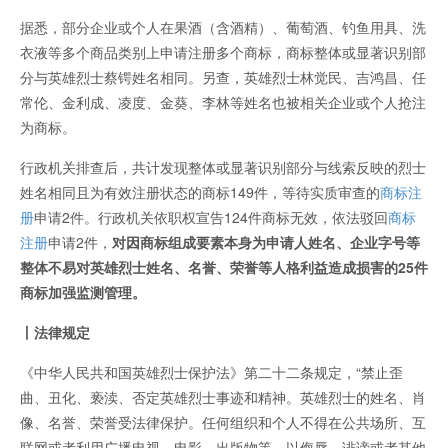
据悉，部分企业或个人在果酒（含酒精）、葡萄酒、钓鱼用具、洗
衣液等多个商品类别上申请注册多个商标，商标整体或显著识别部
分与英雄烈士蔡锷姓名相同。另查，英雄烈士林觉民、吉鸿昌、任
常伦、金利成、凌度、金葵、李林等姓名也被相关企业或个人抢注
为商标。
行政机关排查后，共计发现整体或显著识别部分与线索反映的烈士
姓名相同且为有效注册状态的商标149件，等待实质审查的
商标注
册
申请2件。行政机关依职权宣告124件商标无效，依法驳回
商标
注册
申请2件，
对因商标组成要素本身为申请人姓名、企业字号等
整体不易对英雄烈士姓名、名誉、荣誉等人格利益造成损害的25件
商标加强监测管理。
丨法律规定
《中华人民共和国英雄烈士保护法》第二十二条规定，“禁止歪
曲、丑化、亵渎、否定英雄烈士事迹和精神。英雄烈士的姓名、肖
像、名誉、荣誉受法律保护。任何组织和个人不得在公共场所、互
联网或者利用广播电视、电影、出版物等，以侮辱、诽谤或者其他